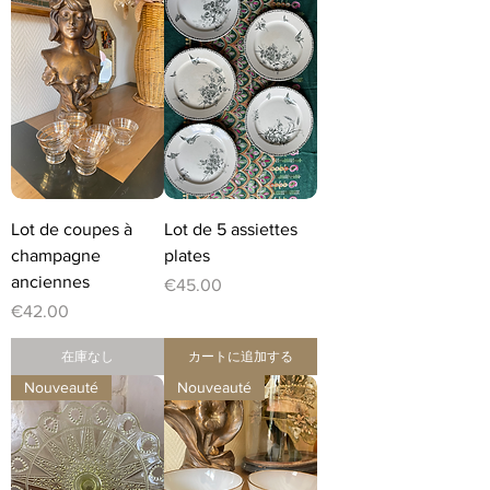
Lot de coupes à
Lot de 5 assiettes
champagne
plates
anciennes
価格
€45.00
価格
€42.00
在庫なし
カートに追加する
Nouveauté
Nouveauté