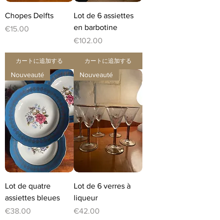
Chopes Delfts
Lot de 6 assiettes
en barbotine
価格
€15.00
価格
€102.00
カートに追加する
カートに追加する
Nouveauté
Nouveauté
Lot de quatre
Lot de 6 verres à
assiettes bleues
liqueur
価格
価格
€38.00
€42.00