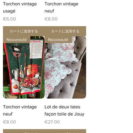
Torchon vintage
Torchon vintage
usagé
neuf
価格
価格
€6.00
€8.00
カートに追加する
カートに追加する
Nouveauté
Nouveauté
Torchon vintage
Lot de deux taies
neuf
façon toile de Jouy
価格
価格
€8.00
€27.00