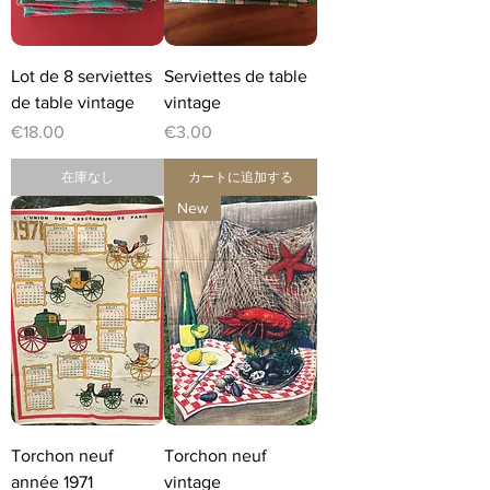
Lot de 8 serviettes
Serviettes de table
de table vintage
vintage
価格
価格
€18.00
€3.00
在庫なし
カートに追加する
New
Torchon neuf
Torchon neuf
année 1971
vintage