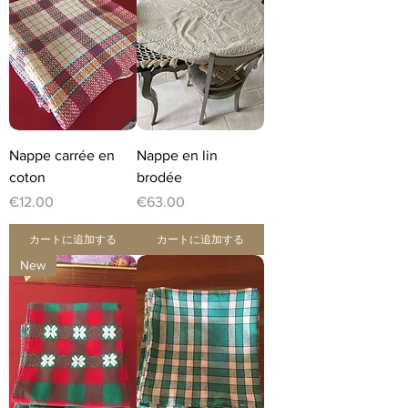
Nappe carrée en
Nappe en lin
coton
brodée
価格
価格
€12.00
€63.00
カートに追加する
カートに追加する
New