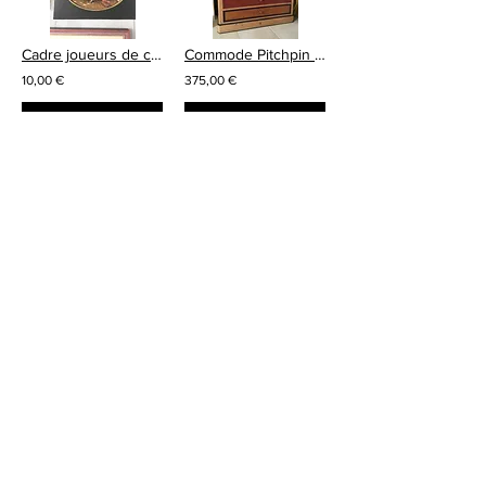
Cadre joueurs de carte reproduction
Commode Pitchpin relookée
10,00 €
375,00 €
カートに追加
カートに追加
1
63
/
Contact
06 82 00 36 95