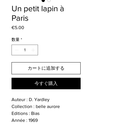
Un petit lapin à
Paris
€5.00
価
格
数量
*
カートに追加する
今すぐ購入
Auteur : D. Yardley
Collection : belle aurore
Editions : Bias
Année : 1969