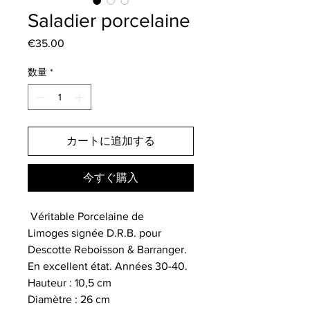
Saladier porcelaine
€35.00
価
格
数量
*
カートに追加する
今すぐ購入
Véritable Porcelaine de
Limoges signée D.R.B. pour
Descotte Reboisson & Barranger.
En excellent état. Années 30-40.
Hauteur : 10,5 cm
Diamètre : 26 cm