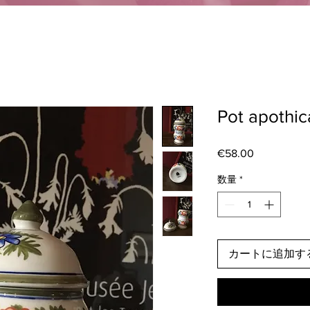
Pot apothic
€58.00
価
格
数量
*
カートに追加す