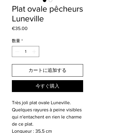
Plat ovale pêcheurs
Luneville
€35.00
価
格
数量
*
カートに追加する
今すぐ購入
Très joli plat ovale Luneville.
Quelques rayures à peine visibles
qui n'entachent en rien le charme
de ce plat.
Longueur : 35,5 cm