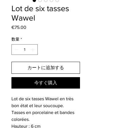
Lot de six tasses
Wawel
€75.00
価
格
数量
*
カートに追加する
今すぐ購入
Lot de six tasses Wawel en très
bon état et leur soucoupe.
Tasses en porcelaine et bandes
colorées.
Hauteur : 6 cm