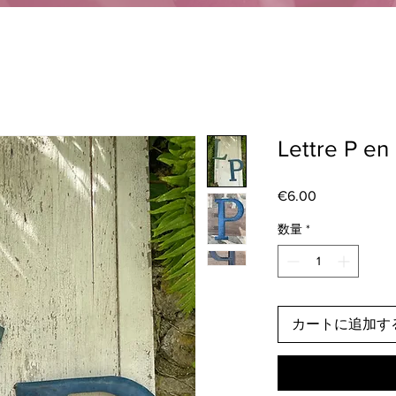
Lettre P en
€6.00
価
格
数量
*
カートに追加す