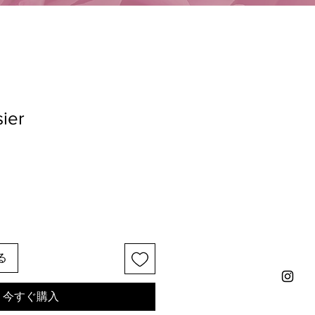
sier
る
今すぐ購入