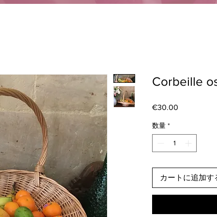
Corbeille o
€30.00
価
格
数量
*
カートに追加す