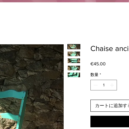
Chaise anci
€45.00
価
格
数量
*
カートに追加す