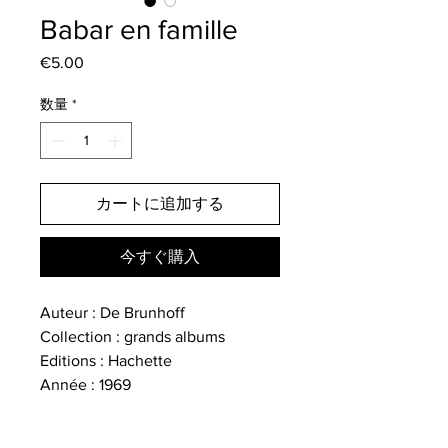
Babar en famille
€5.00
価
格
数量
*
カートに追加する
今すぐ購入
Auteur : De Brunhoff
Collection : grands albums
Editions : Hachette
Année : 1969