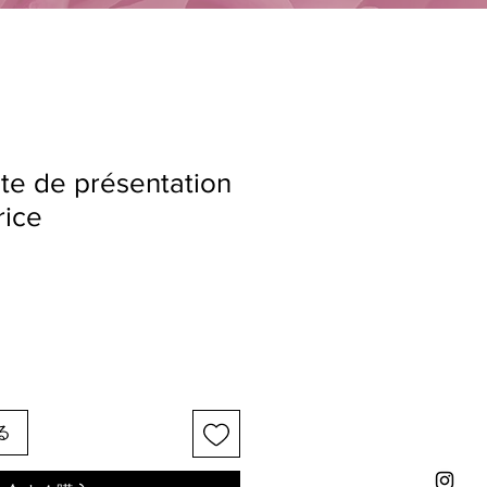
ate de présentation
rice
る