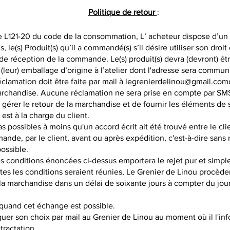
Politique de retour
:
e L121-20 du code de la consommation, L’ acheteur dispose d’un d
s, le(s) Produit(s) qu’il a commandé(s) s’il désire utiliser son droit
de réception de la commande. Le(s) produit(s) devra (devront) êtr
(leur) emballage d’origine à l’atelier dont l'adresse sera comm
éclamation doit être faite par mail à
legrenierdelinou@gmail.com
archandise. Aucune réclamation ne sera prise en compte par SM
e gérer le retour de la marchandise et de fournir les éléments de s
est à la charge du client.
 possibles à moins qu'un accord écrit ait été trouvé entre le cli
nde, par le client, avant ou après expédition, c'est-à-dire sans 
ossible.
s conditions énoncées ci-dessus emportera le rejet pur et simpl
es les conditions seraient réunies, Le Grenier de Linou procèdera
a marchandise dans un délai de soixante jours à compter du jour 
 quand cet échange est possible.
iquer son choix par mail au Grenier de Linou au moment où il l'in
tractation.