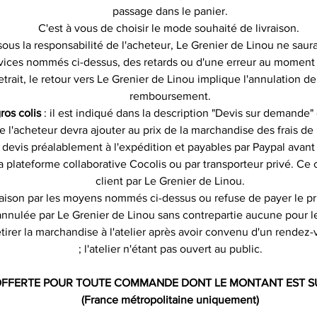
passage dans le panier.
C'est à vous de choisir le mode souhaité de livraison.
sous la responsabilité de l'acheteur, Le Grenier de Linou ne saura
vices nommés ci-dessus, des retards ou d'une erreur au moment d
etrait, le retour vers Le Grenier de Linou implique l'annulation 
remboursement.
ros colis
: il est indiqué dans la description "Devis sur demande" e
ue l'acheteur devra ajouter au prix de la marchandise des frais de
 devis préalablement à l'expédition et payables par Paypal avant 
 la plateforme collaborative Cocolis ou par transporteur privé. Ce c
client par Le Grenier de Linou.
ivraison par les moyens nommés ci-dessus ou refuse de payer le pri
nulée par Le Grenier de Linou sans contrepartie aucune pour le c
etirer la marchandise à l'atelier après avoir convenu d'un rendez
; l'atelier n'étant pas ouvert au public.
OFFERTE POUR TOUTE COMMANDE DONT LE MONTANT EST S
(France métropolitaine uniquement)