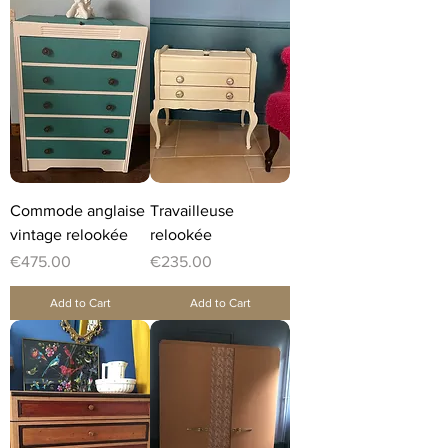
Commode anglaise
Travailleuse
vintage relookée
relookée
Price
Price
€475.00
€235.00
Add to Cart
Add to Cart