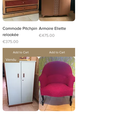
Commode Pitchpin
Armoire Eliette
relookée
Price
€475.00
Price
€375.00
Add to Cart
Add to Cart
Vendu