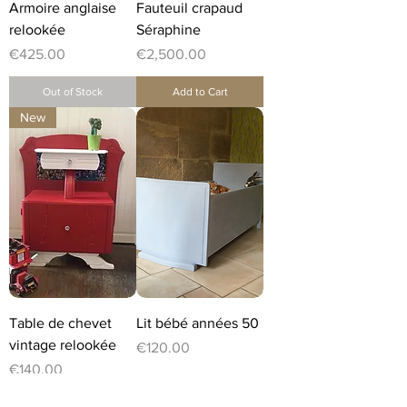
Armoire anglaise
Fauteuil crapaud
relookée
Séraphine
Price
Price
€425.00
€2,500.00
Out of Stock
Add to Cart
New
Table de chevet
Lit bébé années 50
vintage relookée
Price
€120.00
Price
€140.00
Add to Cart
Add to Cart