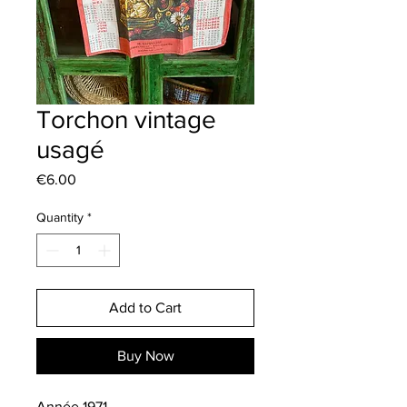
Torchon vintage
usagé
Price
€6.00
Quantity
*
Add to Cart
Buy Now
Année 1971