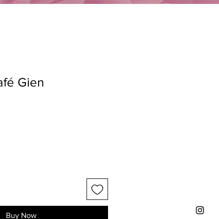
afé Gien
Buy Now