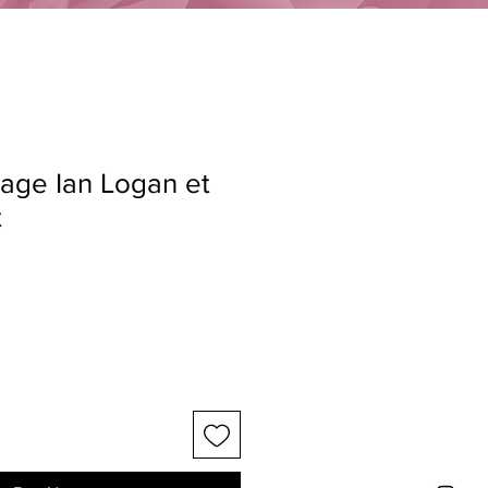
tage Ian Logan et
t