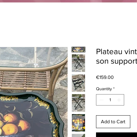
Plateau vin
son suppor
Price
€159.00
Quantity
*
Add to Cart