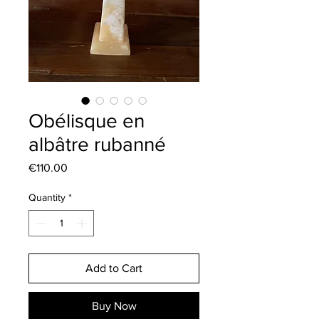
Obélisque en
albâtre rubanné
Price
€110.00
Quantity
*
Add to Cart
Buy Now