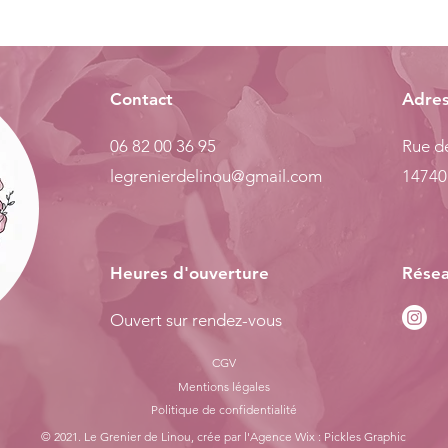
Contact
Adre
06 82 00 36 95
Rue de
legrenierdelinou@gmail.com
14740
Heures d'ouverture
Résea
Ouvert sur rendez-vous
CGV
Mentions légales
Politiq
ue de confidentialité
© 2021. Le Grenier de Linou, crée par l'
Agence Wix : Pickles Graphic