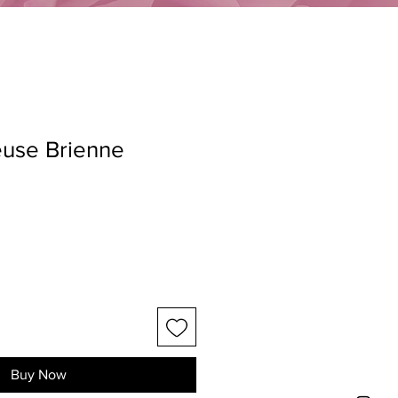
euse Brienne
Buy Now