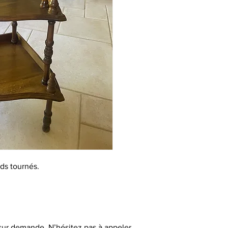
ds tournés.
 sur demande. N’hésitez pas à appeler.