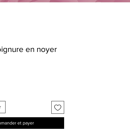
oignure en noyer
r
mander et payer