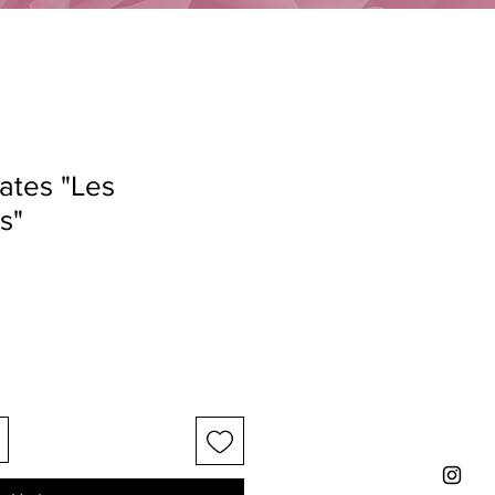
lates "Les
s"