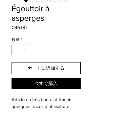
Égouttoir à
asperges
€45.00
価
格
数量
*
カートに追加する
今すぐ購入
Article en très bon état hormis
quelques traces d’utilisation.