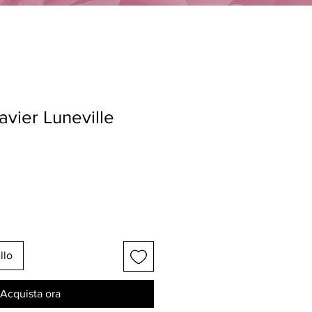
avier Luneville
llo
Acquista ora