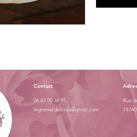
Contact
Adre
06 82 00 36 95
Rue de
legrenierdelinou@gmail.com
14740