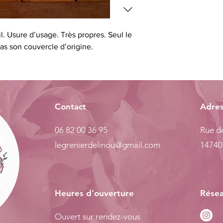
l. Usure d’usage. Très propres. Seul le
pas son couvercle d’origine.
Contact
Adre
06 82 00 36 95
Rue de
legrenierdelinou@gmail.com
14740
Heures d'ouverture
Résea
Ouvert sur rendez-vous