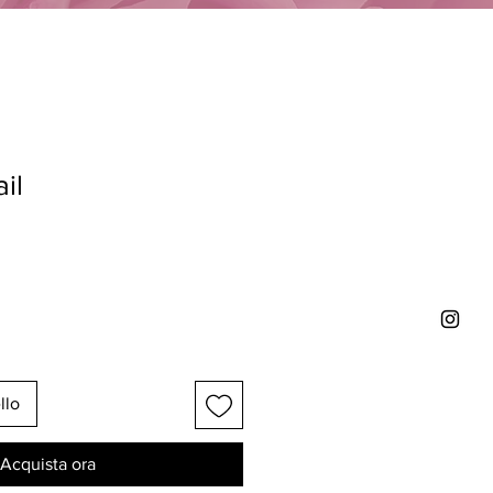
il
llo
Acquista ora