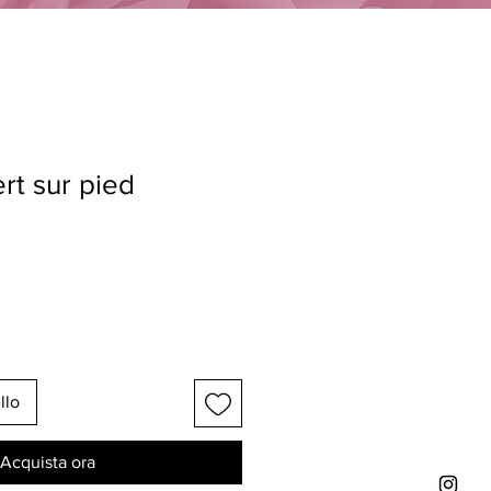
ert sur pied
llo
Acquista ora