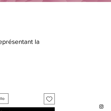
eprésentant la
llo