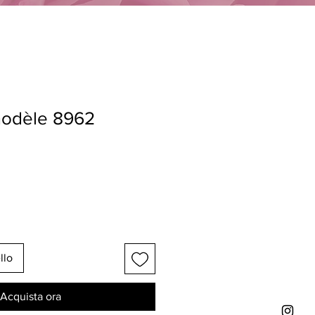
modèle 8962
llo
Acquista ora