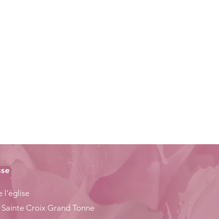
sse
 l'église
 Sainte Croix Grand Tonne