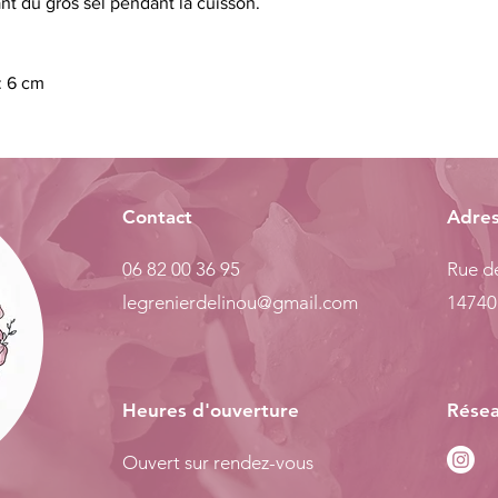
nt du gros sel pendant la cuisson.
: 6 cm
Contact
Adre
06 82 00 36 95
Rue de
legrenierdelinou@gmail.com
14740
Heures d'ouverture
Résea
Ouvert sur rendez-vous