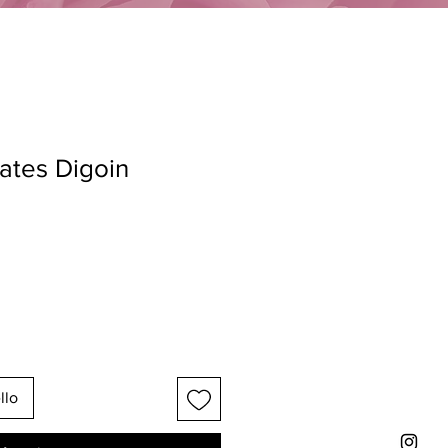
lates Digoin
llo