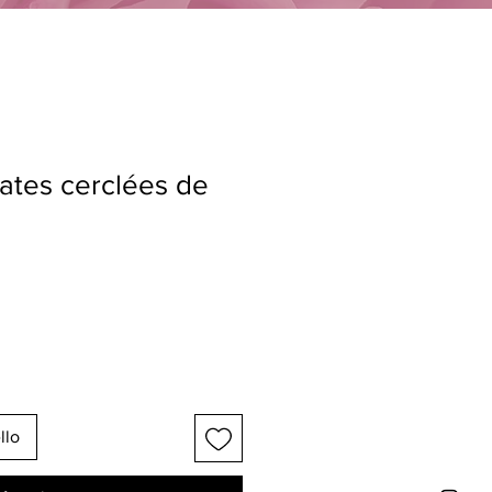
lates cerclées de
llo