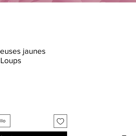
reuses jaunes
 Loups
llo