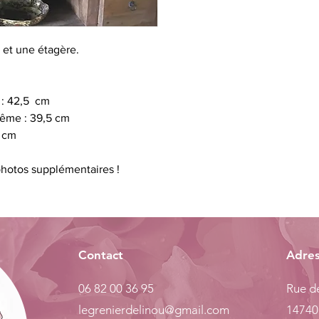
 et une étagère.
) : 42,5 cm
même : 39,5 cm
5 cm
hotos supplémentaires !
Contact
Adre
06 82 00 36 95
Rue de
legrenierdelinou@gmail.com
14740