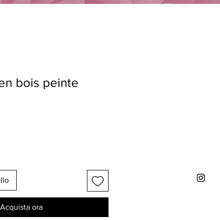
en bois peinte
llo
Acquista ora