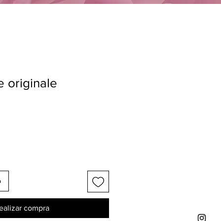
 originale
o
ealizar compra