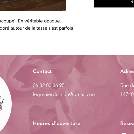
R
oucoupe). En véritable opaque.
l doré autour de la tasse s'est parfois
Contact
Adre
06 82 00 36 95
Rue de
legrenierdelinou@gmail.com
14740
Heures d'ouverture
Résea