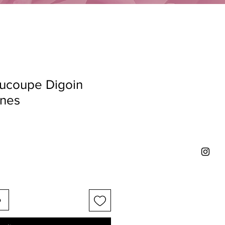
oucoupe Digoin
nes
o