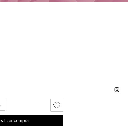
o
ealizar compra