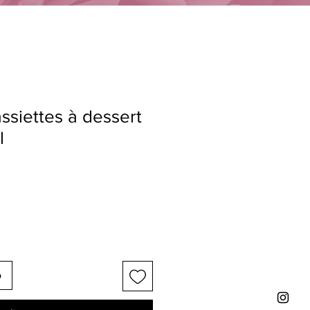
assiettes à dessert
l
o