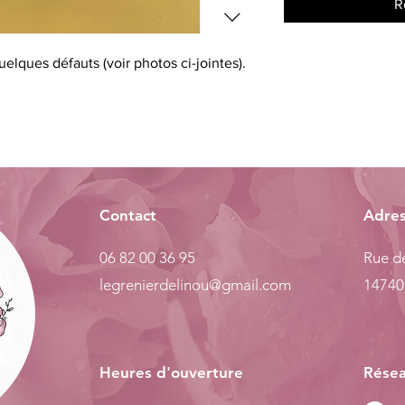
R
elques défauts (voir photos ci-jointes).
Contact
Adre
06 82 00 36 95
Rue de
legrenierdelinou@gmail.com
14740
Heures d'ouverture
Résea