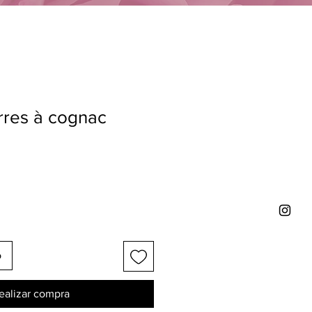
rres à cognac
o
ealizar compra