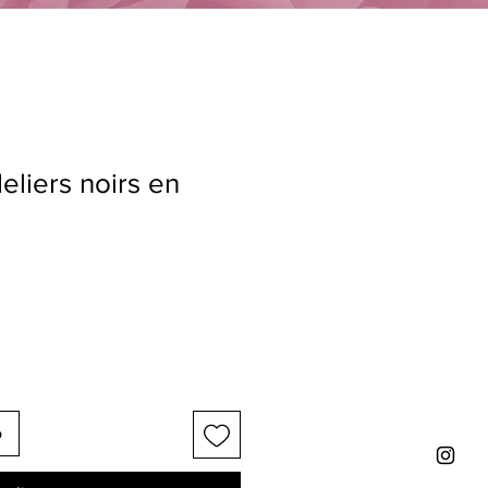
liers noirs en
o