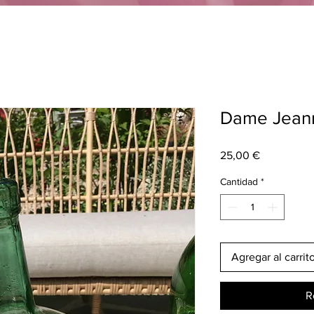
Dame Jeann
Precio
25,00 €
Cantidad
*
Agregar al carrit
R