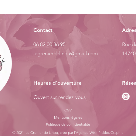
Contact
Adre
06 82 00 36 95
Rue de
legrenierdelinou@gmail.com
14740
Heures d'ouverture
Résea
Ouvert sur rendez-vous
CGV
Mentions légales
Politiq
ue de confidentialité
© 2021. Le Grenier de Linou, crée par l'
Agence Wix : Pickles Graphic