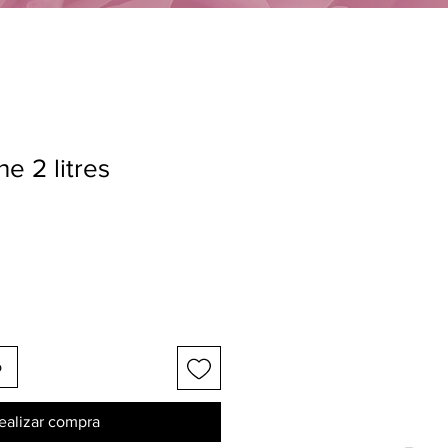
e 2 litres
o
ealizar compra