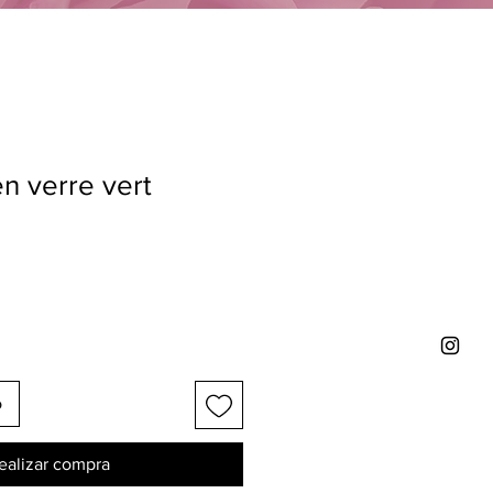
n verre vert
o
ealizar compra