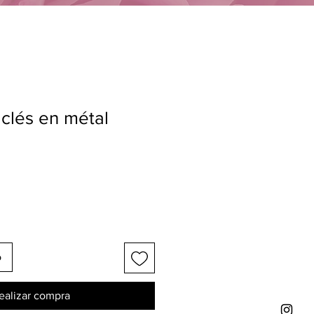
 clés en métal
o
ealizar compra