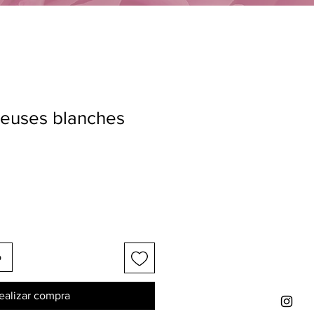
reuses blanches
o
ealizar compra