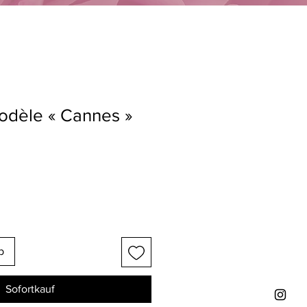
odèle « Cannes »
b
Sofortkauf