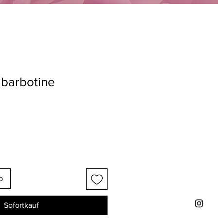
 barbotine
b
Sofortkauf