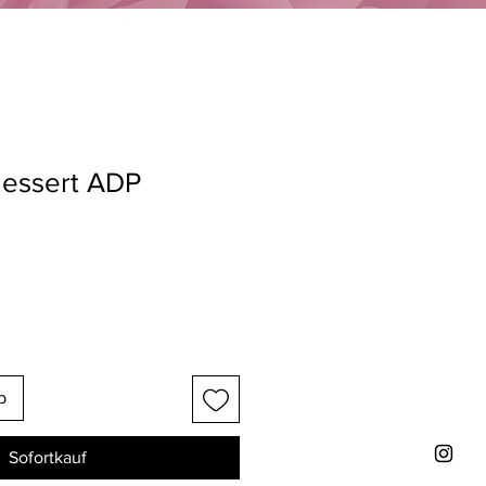
dessert ADP
b
Sofortkauf